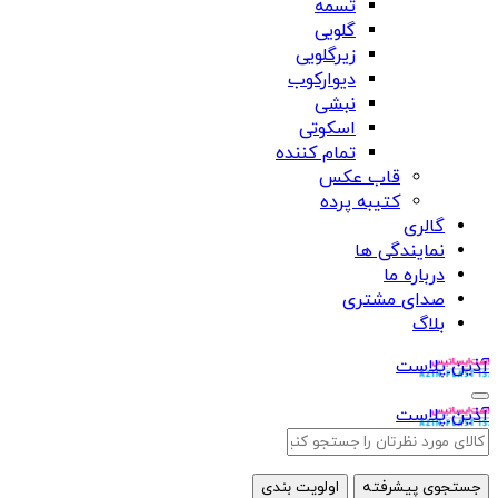
تسمه
گلویی
زیرگلویی
دیوارکوب
نبشی
اسکوتی
تمام کننده
قاب عکس
کتیبه پرده
گالری
نمایندگی ها
درباره ما
صدای مشتری
بلاگ
آذین پلاست
آذین پلاست
جستجوی پیشرفته
اولویت بندی